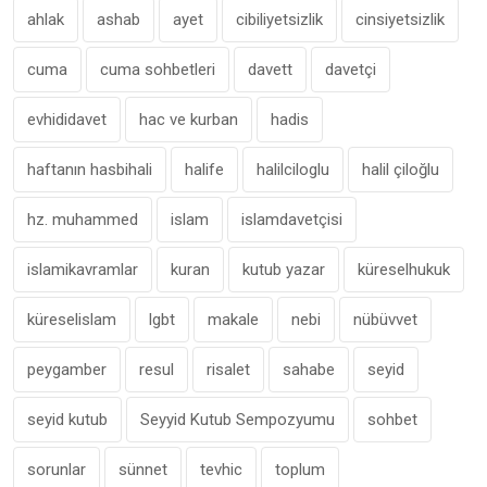
ahlak
ashab
ayet
cibiliyetsizlik
cinsiyetsizlik
cuma
cuma sohbetleri
davett
davetçi
evhididavet
hac ve kurban
hadis
haftanın hasbihali
halife
halilciloglu
halil çiloğlu
hz. muhammed
islam
islamdavetçisi
islamikavramlar
kuran
kutub yazar
küreselhukuk
küreselislam
lgbt
makale
nebi
nübüvvet
peygamber
resul
risalet
sahabe
seyid
seyid kutub
Seyyid Kutub Sempozyumu
sohbet
sorunlar
sünnet
tevhic
toplum