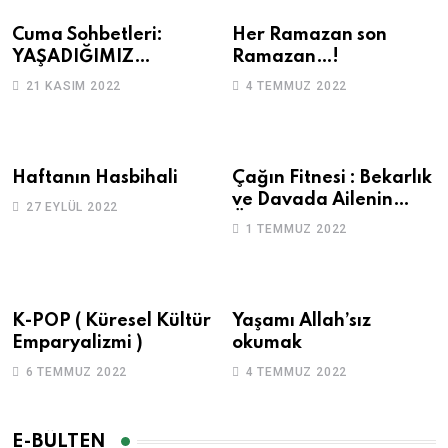
Cuma Sohbetleri:
Her Ramazan son
YAŞADIĞIMIZ
Ramazan…!
SORUNLARI NEDEN
21 KASIM 2022
4 TEMMUZ 2022
AŞAMIYORUZ?
Haftanın Hasbihali
Çağın Fitnesi : Bekarlık
ve Davada Ailenin
27 EYLÜL 2022
Önemi
1 TEMMUZ 2022
K-POP ( Küresel Kültür
Yaşamı Allah’sız
Emparyalizmi )
okumak
6 TEMMUZ 2022
4 TEMMUZ 2022
E-BÜLTEN