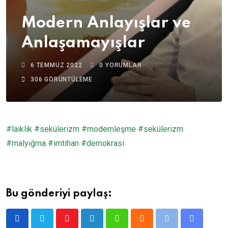
Modern Anlayışlar ve
Anlaşamayışlar
6 TEMMUZ 2022
0
YORUMLAR
306
GÖRÜNTÜLEME
#laiklik
#sekülerizm
#modernleşme
#sekülerizm
#malyığma
#imtihan
#demokrasi
Bu gönderiyi paylaş:
Youtube
LinkedIn
Whatsapp
Cloud
Print
Share